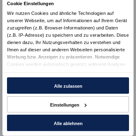
Cookie Einstellungen
Wir nutzen Cookies und ähnliche Technologien auf
unserer Webseite, um auf Informationen auf Ihrem Gerät
zuzugreifen (z.B. Browser-Informationen) und Daten
(z.B. IP-Adresse) zu speichern und zu verarbeiten. Diese
dienen dazu, Ihr Nutzungsverhalten zu verstehen und
Ihnen auf dieser und anderen Webseiten personalisierte
Werbung bzw. Anzeigen zu präsentieren. Notwendige
Cookies werden automatisch gesetzt, während Analyse-
und Marketing-Cookies Ihre Zustimmung erfordern und
auch außerhalb der EU/EWR, z.B. in den USA,
Pidder Lyng
verarbeitet werden, wo Ihre Daten nicht mit den gleichen
Alle zulassen
Datenschutzstandards geschützt sind wie in der EU.
Wyk auf Föhr
Einstellungen
Ihre Einwilligung erteilen Sie mit "Alle zulassen" oder
Details
beschränken auf notwendige Cookies mit "Alle ablehnen".
Weitere Informationen und Details zu unseren Partnern
Alle ablehnen
finden Sie in unsereren
Datenschutzinformation
und