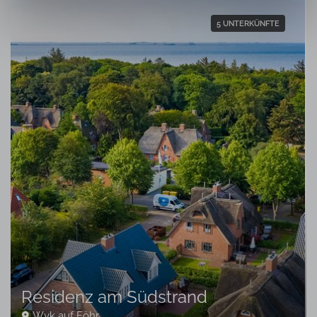
dem
Impressum
.
5 UNTERKÜNFTE
Residenz am Südstrand
Wyk auf Föhr