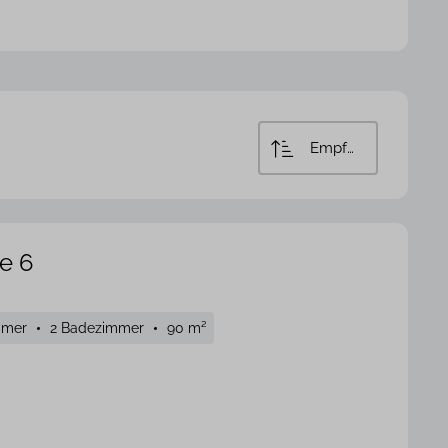
!
Empfohlen
e 6
mmer
2 Badezimmer
90 m²