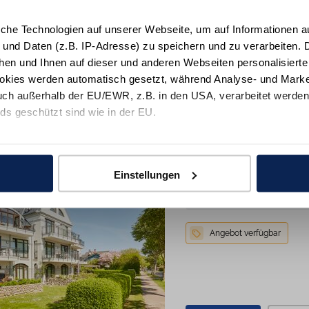
Details
M
iche Technologien auf unserer Webseite, um auf Informationen a
 und Daten (z.B. IP-Adresse) zu speichern und zu verarbeiten. D
hen und Ihnen auf dieser und anderen Webseiten personalisiert
okies werden automatisch gesetzt, während Analyse- und Marke
Sehr Gut
4,8
20
Bewertungen
ch außerhalb der EU/EWR, z.B. in den USA, verarbeitet werden,
ds geschützt sind wie in der EU.
e mit "Alle zulassen" oder beschränken auf notwendige Cookies mi
Rothtraut Remis
 unseren Partnern finden Sie in unsereren
Datenschutzinformat
Wyk auf Föhr
Einstellungen
4 Personen
2 Schlafzi