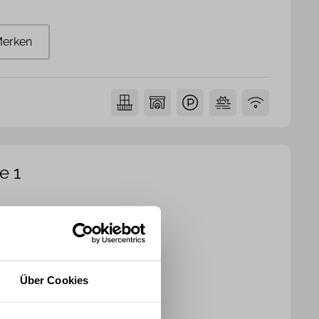
erken
e 1
mmer
2 Badezimmer
135 m²
Über Cookies