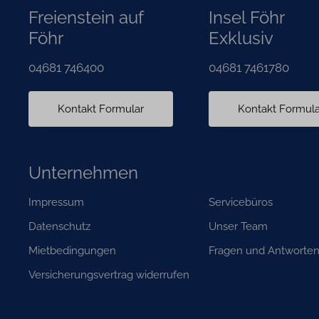
Freienstein auf
Insel Föhr
Föhr
Exklusiv
04681 746400
04681 7461780
Kontakt Formular
Kontakt Formula
Unternehmen
Navigation
Navigation
Impressum
Servicebüros
überspringen
überspringen
Datenschutz
Unser Team
Mietbedingungen
Fragen und Antworte
Versicherungsvertrag widerrufen