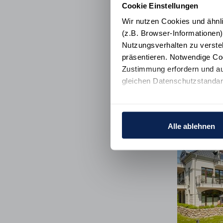
Cookie Einstellungen
Wir nutzen Cookies und ähnl
(z.B. Browser-Informationen)
Nutzungsverhalten zu verste
präsentieren. Notwendige Co
Zustimmung erfordern und au
gleichen Datenschutzstandar
Ihre Einwilligung erteilen Si
Informationen und Details zu
Alle ablehnen