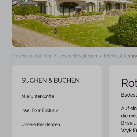
Freienstein auf Föhr
Unsere Residenzen
Rothtraut Remis
Ro
SUCHEN & BUCHEN
Navigation
Badest
Alle Unterkünfte
überspringen
Auf ei
Insel Föhr Exklusiv
die exk
Brise u
Unsere Residenzen
Wyk fü