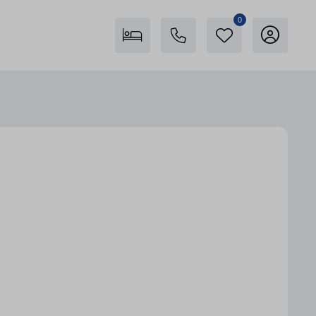
0
Freienstein auf Föhr
04681 746400
Karte anzeigen
Insel Föhr Exklusiv
04681 7461780
Persönliche Beratung