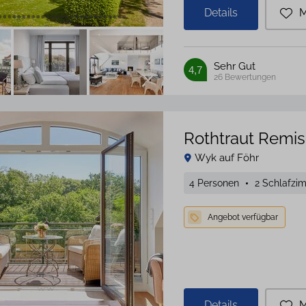
Details
M
Sehr Gut
4,7
26
Bewertungen
Rothtraut Remi
Wyk auf Föhr
4 Personen
2 Schlafzi
Details
M