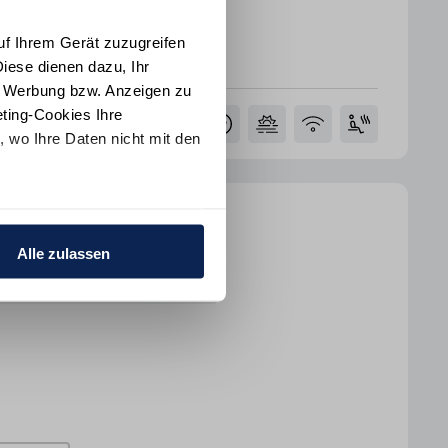
erken
uf Ihrem Gerät zuzugreifen
iese dienen dazu, Ihr
e Werbung bzw. Anzeigen zu
ting-Cookies Ihre
 wo Ihre Daten nicht mit den
t "Alle ablehnen". Weitere
e 7 PH
ion
und dem
Impressum
.
Alle zulassen
mmer
3 Badezimmer
151 m²