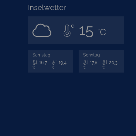
Inselwetter
15
°C
Samstag
Sonntag
16,7
19,4
17,8
20,3
°C
°C
°C
°C