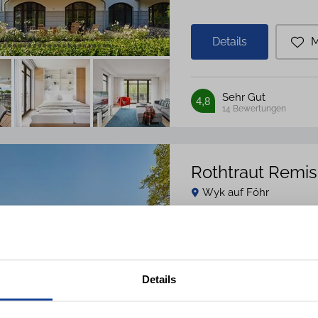
Details
M
Sehr Gut
4,8
14
Bewertungen
Rothtraut Remis
Wyk auf Föhr
4 Personen
2 Schlafzi
Details