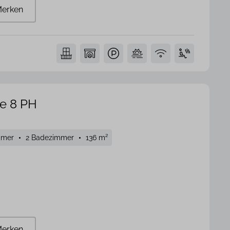
erken
se 8 PH
mmer
2 Badezimmer
136 m²
erken