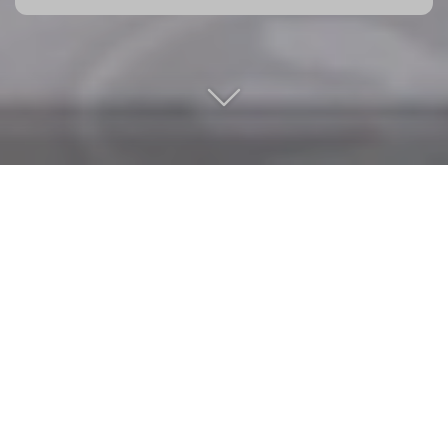
WLAN
Kostenfreies WLAN in allen Unterkünften.
Erreichbarkeit
Jeden Tag im Jahr für Sie da. Vor Ort, per
Telefon & E-Mail.
Flexibilität