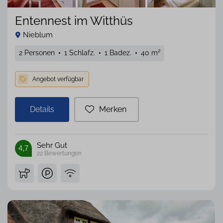
Entennest im Witthüs
Nieblum
2 Personen
1 Schlafz.
1 Badez.
40 m²
Details
Merken
Sehr Gut
4,7
22
Bewertungen