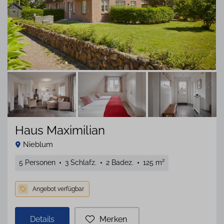
Haus Maximilian
Nieblum
5 Personen
3 Schlafz.
2 Badez.
125 m²
Filter löschen
Details
Merken