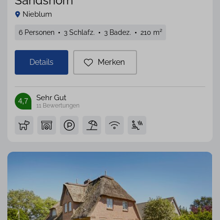
Sandshörn
Nieblum
6 Personen
3 Schlafz.
3 Badez.
210 m²
Details
Merken
Sehr Gut
4,7
11
Bewertungen