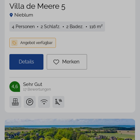
Villa de Meere 5
Nieblum
4 Personen
2 Schlafz.
2 Badez.
116 m²
Details
Merken
Sehr Gut
4,6
17
Bewertungen