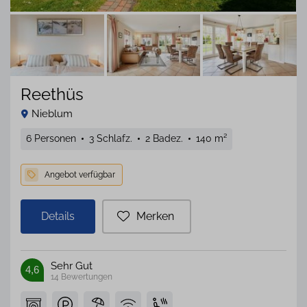
Reethüs
Nieblum
6 Personen
3 Schlafz.
2 Badez.
140 m²
Details
Merken
Sehr Gut
4,6
14
Bewertungen