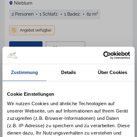
Nieblum
2 Personen
1 Schlafz.
1 Badez.
62 m²
Details
Merken
Sehr Gut
Zustimmung
Details
Über Cookies
4,6
31
Bewertungen
Cookie Einstellungen
Wir nutzen Cookies und ähnliche Technologien auf
unserer Webseite, um auf Informationen auf Ihrem Gerät
zuzugreifen (z.B. Browser-Informationen) und Daten
(z.B. IP-Adresse) zu speichern und zu verarbeiten. Diese
dienen dazu, Ihr Nutzungsverhalten zu verstehen und