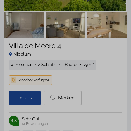
Spülmaschine
256
Waschmaschine
267
1 Hund
126
willkommen
Eingezäuntes
34
Grundstück
Villa de Meere 4
E-
37
Ladesäule
Nieblum
am Haus
4 Personen
2 Schlafz.
1 Badez.
79 m²
Parkplatz
251
Entfernung
zum
Strand
Details
Merken
Sehr Gut
4,8
14
Bewertungen