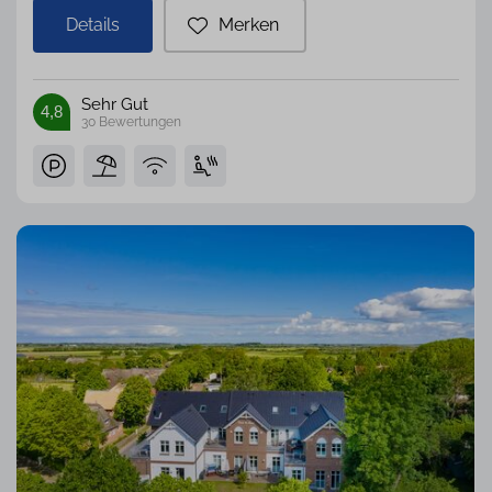
Details
Merken
Sehr Gut
4,8
30
Bewertungen
Ausstattung
WLAN
257
Anschluss
Meerblick
59
Terrasse
184
Garten
176
Balkon
66
Sauna
186
Kaminofen
153