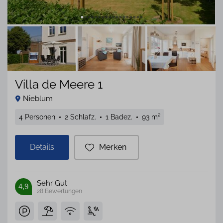
Villa de Meere 1
Nieblum
4 Personen
2 Schlafz.
1 Badez.
93 m²
Details
Merken
Sehr Gut
4,9
28
Bewertungen