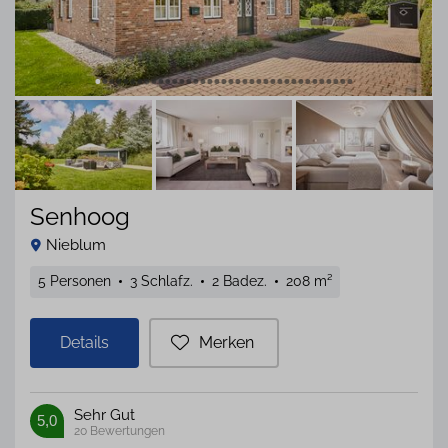
Senhoog
Nieblum
5 Personen
3 Schlafz.
2 Badez.
208 m²
Details
Merken
Sehr Gut
5,0
20
Bewertungen