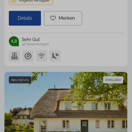
Details
Merken
Sehr Gut
4,8
46
Bewertungen
EXKLUSIV