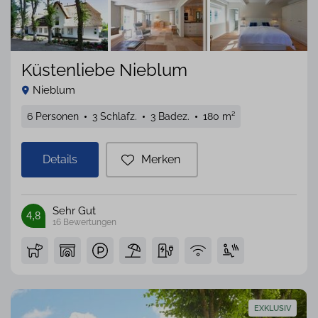
Küstenliebe Nieblum
Nieblum
6 Personen
3 Schlafz.
3 Badez.
180 m²
Details
Merken
Sehr Gut
4,8
16
Bewertungen
EXKLUSIV