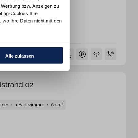
e Werbung bzw. Anzeigen zu
ting-Cookies Ihre
 wo Ihre Daten nicht mit den
erken
t "Alle ablehnen". Weitere
ion
und dem
Impressum
.
Alle zulassen
strand 02
mmer
1 Badezimmer
60 m²