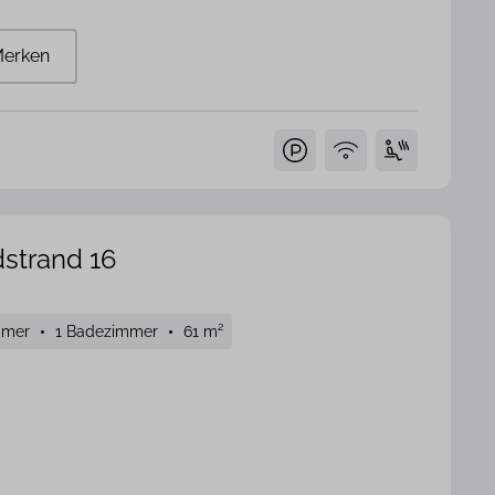
erken
strand 16
mmer
1 Badezimmer
61 m²