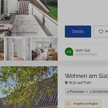
Details
M
Sehr Gut
4,6
15
Bewertungen
Wohnen am Süd
Wyk auf Föhr
4 Personen
2 Schlafzi