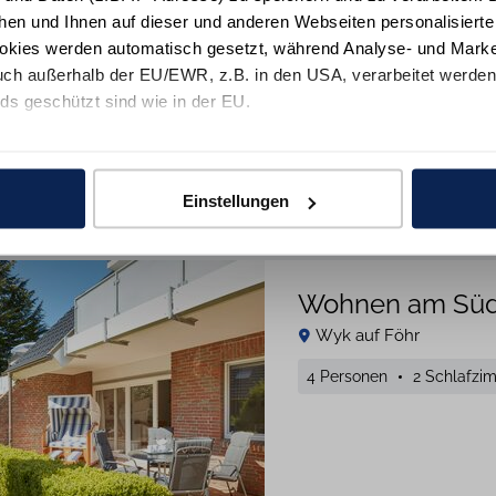
hen und Ihnen auf dieser und anderen Webseiten personalisiert
okies werden automatisch gesetzt, während Analyse- und Marke
ch außerhalb der EU/EWR, z.B. in den USA, verarbeitet werden,
Details
M
ds geschützt sind wie in der EU.
e mit "Alle zulassen" oder beschränken auf notwendige Cookies mi
 unseren Partnern finden Sie in unsereren
Datenschutzinformat
Gut
4,5
Einstellungen
21
Bewertungen
Wohnen am Süd
Wyk auf Föhr
4 Personen
2 Schlafzi