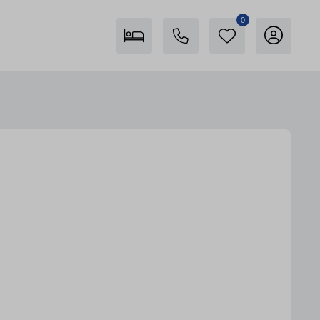
0
Freienstein auf Föhr
04681 746400
Karte anzeigen
Insel Föhr Exklusiv
04681 7461780
Persönliche Beratung