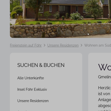
Freienstein auf Föhr
Unsere Residenzen
Wohnen am Süd
Wo
SUCHEN & BUCHEN
Navigation
Gmelin
Alle Unterkünfte
überspringen
Herzli
Insel Föhr Exklusiv
ist vo
Anlage
Unsere Residenzen
abgesc