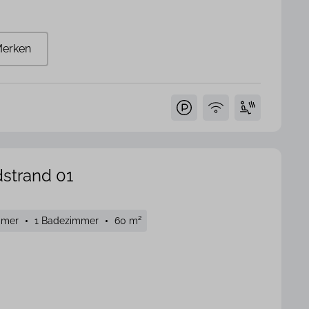
erken
strand 01
mmer
1 Badezimmer
60 m²