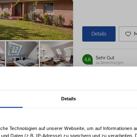
Details
M
Sehr Gut
4,8
24
Bewertungen
Wohnen am Süd
Details
Wyk auf Föhr
4 Personen
2 Schlafzi
iche Technologien auf unserer Webseite, um auf Informationen a
 und Daten (z.B. IP-Adresse) zu speichern und zu verarbeiten. D