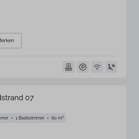
erken
strand 07
mmer
1 Badezimmer
60 m²