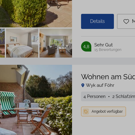
Details
M
Sehr Gut
4,8
15
Bewertungen
Wohnen am Süd
Wyk auf Föhr
4 Personen
2 Schlafzi