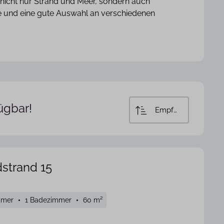
e nicht nur Strand und Meer, sondern auch
lle und eine gute Auswahl an verschiedenen
ügbar!
Empfohlen
strand 15
mmer
1 Badezimmer
60 m²