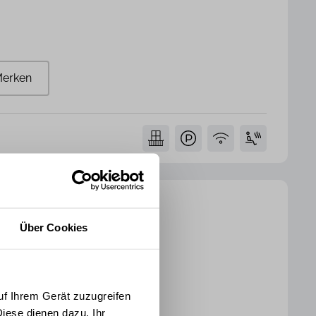
erken
strand 13
Über Cookies
mmer
1 Badezimmer
61 m²
uf Ihrem Gerät zuzugreifen
iese dienen dazu, Ihr