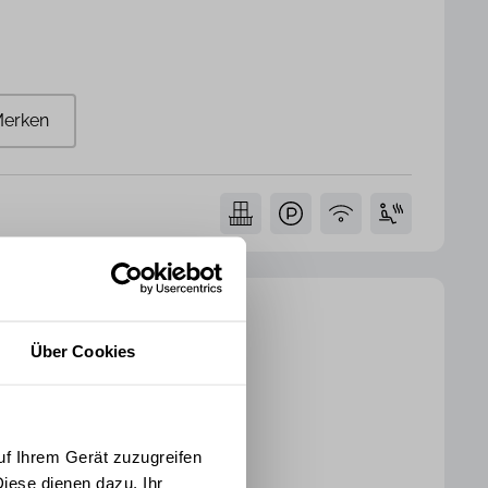
erken
Über Cookies
mmer
1 Badezimmer
62 m²
uf Ihrem Gerät zuzugreifen
iese dienen dazu, Ihr