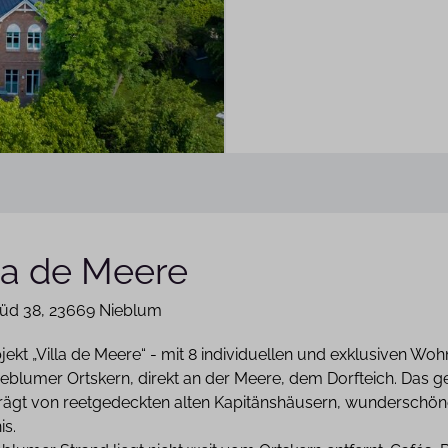
la de Meere
Süd 38
23669 Nieblum
ekt „Villa de Meere“ - mit 8 individuellen und exklusiven Woh
eblumer Ortskern, direkt an der Meere, dem Dorfteich. Das g
prägt von reetgedeckten alten Kapitänshäusern, wunderschö
is.