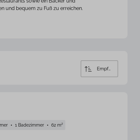
 Restaurants sowie ein Bäcker und
den und bequem zu Fuß zu erreichen.
Empfohlen
mmer
1 Badezimmer
62 m²