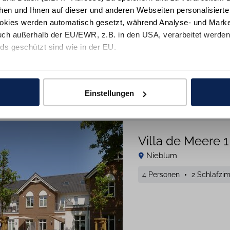
hen und Ihnen auf dieser und anderen Webseiten personalisiert
okies werden automatisch gesetzt, während Analyse- und Marke
ch außerhalb der EU/EWR, z.B. in den USA, verarbeitet werden,
Details
M
ds geschützt sind wie in der EU.
e mit "Alle zulassen" oder beschränken auf notwendige Cookies mi
 unseren Partnern finden Sie in unsereren
Datenschutzinformat
Sehr Gut
4,8
Einstellungen
30
Bewertungen
Villa de Meere 1
Nieblum
4 Personen
2 Schlafzi