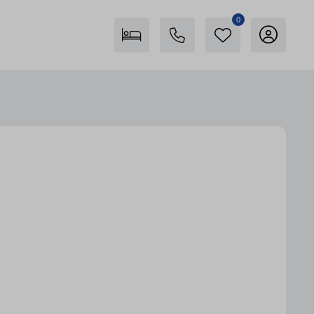
0
Freienstein auf Föhr
04681 746400
Karte anzeigen
Insel Föhr Exklusiv
04681 7461780
Persönliche Beratung