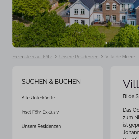
Freienstein auf Föhr
Unsere Residenzen
Villa de Meere
Vil
SUCHEN & BUCHEN
Navigation
Bi de 
Alle Unterkünfte
überspringen
Das Obj
Insel Föhr Exklusiv
zum Ni
ist ge
Unsere Residenzen
Johann