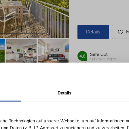
Details
M
Sehr Gut
4,6
17
Bewertungen
Villa de Meere 3
Details
Nieblum
2 Personen
1 Schlafzi
iche Technologien auf unserer Webseite, um auf Informationen a
 und Daten (z.B. IP-Adresse) zu speichern und zu verarbeiten. D