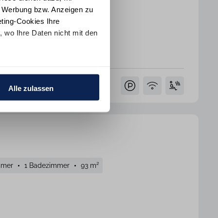
e Werbung bzw. Anzeigen zu
ting-Cookies Ihre
 wo Ihre Daten nicht mit den
erken
t "Alle ablehnen". Weitere
ion
und dem
Impressum
.
Alle zulassen
mmer
1 Badezimmer
93 m²