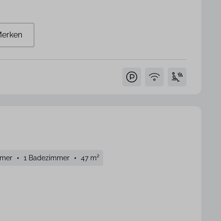
erken
mmer
1 Badezimmer
47 m²