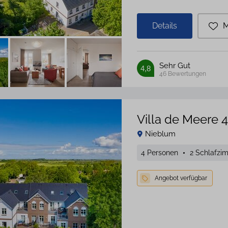
Details
M
Sehr Gut
4,8
46
Bewertungen
Villa de Meere 4
Nieblum
4 Personen
2 Schlafzi