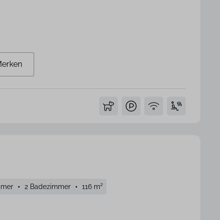
erken
mmer
2 Badezimmer
116 m²