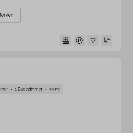
erken
mmer
1 Badezimmer
79 m²