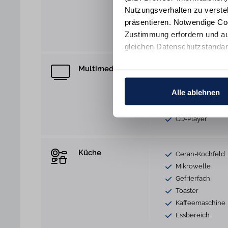
Nutzungsverhalten zu verste
Bügelbrett
präsentieren. Notwendige Co
Sonnenschutz
Zustimmung erfordern und au
Staubsauger
gleichen Datenschutzstandar
Multimedia
WLAN Anschlus
Ihre Einwilligung erteilen Si
TV
Informationen und Details zu
Alle ablehnen
Internet/DAB Ra
Blu-Ray-Player
CD-Player
Küche
Ceran-Kochfeld
Mikrowelle
Gefrierfach
Toaster
Kaffeemaschine
Essbereich