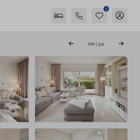
0
Freienstein auf Föhr
266 | 332
04681 746400
Insel Föhr Exklusiv
04681 7461780
Persönliche Beratung