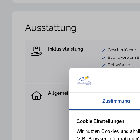
Ausstattung
Inklusivleistung
Geschirrtücher
Strandkorb am S
Bettwäsche
Allgemein
Hund nicht gesta
Zustimmung
Fliegenschutzgitt
Terrasse
Garten
Cookie Einstellungen
Waschmaschine
Wir nutzen Cookies und ähnl
Fahrradabstellpl
(z.B. Browser-Informationen)
Heizung