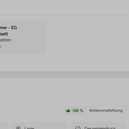
mer - EG
bett
betten
00
Weiterempfehlung
100
%
Lage
Gesamteindruck