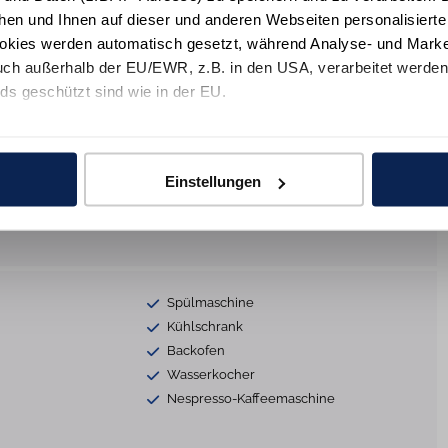
hen und Ihnen auf dieser und anderen Webseiten personalisiert
Bügeleisen
okies werden automatisch gesetzt, während Analyse- und Marke
Reinigungsutensilien
ch außerhalb der EU/EWR, z.B. in den USA, verarbeitet werden,
Rauchmelder
ds geschützt sind wie in der EU.
s
Smart-TV
e mit "Alle zulassen" oder beschränken auf notwendige Cookies mi
3x TV
 unseren Partnern finden Sie in unsereren
Datenschutzinformat
Einstellungen
dio
HiFi-Anlage
DVD-Player
Spülmaschine
Kühlschrank
Backofen
Wasserkocher
Nespresso-Kaffeemaschine