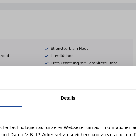
Strandkorb am Haus
trand
Handtücher
Erstausstattung mit Geschirrspültabs,
Spülschwamm usw.
ttet
Nichtraucher
Details
er teilw.
Sofa
Terrassenmöbel
Parkplatz
 gegen Gebühr
Trockner gegen Gebühr
iche Technologien auf unserer Webseite, um auf Informationen a
atz
Fahrradraum (abschließbar)
 und Daten (z.B. IP-Adresse) zu speichern und zu verarbeiten. D
Safe