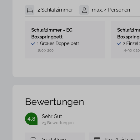
2 Schlafzimmer
max. 4 Personen
Schlafzimmer - EG
Schlafzim
Boxspringbett
Boxspring
1 Großes Doppelbett
2 Einzel
180 x 200
je 90 x 2
Bewertungen
Sehr Gut
4,8
23 Bewertungen
Ausstattung
Preis/Leistung