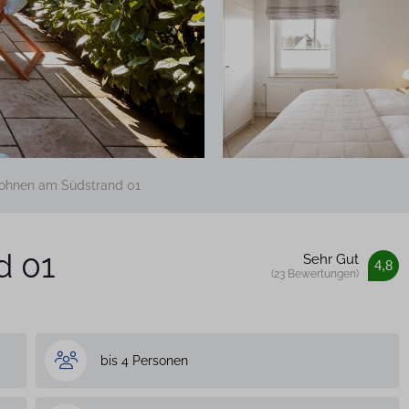
hnen am Südstrand 01
d 01
Sehr Gut
4,8
(23 Bewertungen)
bis 4 Personen