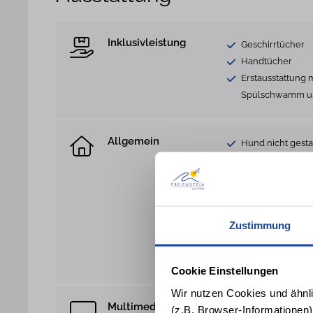
Inklusivleistung
Geschirrtücher
Handtücher
Erstausstattung m
Spülschwamm u
Allgemein
Hund nicht gesta
Sofa
Terrassenmöbel
Waschmaschine
Gem. Waschmasc
Zustimmung
Heizung
Verdunklungsmö
Staubsauger
Cookie Einstellungen
Wir nutzen Cookies und ähnl
Multimedia
WLAN Anschlus
(z.B. Browser-Informationen)