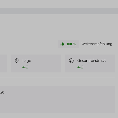
Weiterempfehlung
100
%
Lage
Gesamteindruck
4,9
4,9
026