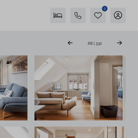
0
Freienstein auf Föhr
68 | 332
04681 746400
Insel Föhr Exklusiv
04681 7461780
Persönliche Beratung