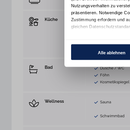
Nutzungsverhalten zu verste
präsentieren. Notwendige Co
Küche
Zustimmung erfordern und au
Dunstabzug
gleichen Datenschutzstandar
Spülmaschine
Gefrierfach
Ihre Einwilligung erteilen Si
Toaster
Informationen und Details zu
Kaffeemaschine
Alle ablehnen
Bad
Dusche / WC
Föhn
Kosmetikspiegel
Wellness
Sauna
Schwimmbad