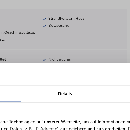
Strandkorb am Haus
Bettwäsche
it Geschirrspültabs,
sw.
ttet
Nichtraucher
Terrasse
Parkplatz
 gegen Gebühr
Trockner gegen Gebühr
hine / Trockner
Fahrradabstellplatz
Details
Schreibtisch
glichkeit
HomeOffice/Workation
Rauchmelder
iche Technologien auf unserer Webseite, um auf Informationen a
s
Smart-TV
 und Daten (z.B. IP-Adresse) zu speichern und zu verarbeiten. D