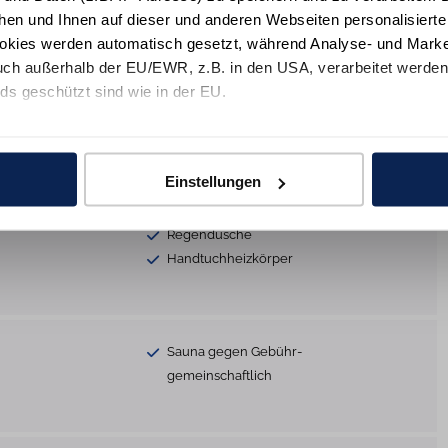
hen und Ihnen auf dieser und anderen Webseiten personalisiert
okies werden automatisch gesetzt, während Analyse- und Marke
ch außerhalb der EU/EWR, z.B. in den USA, verarbeitet werden,
Induktionsherd
ds geschützt sind wie in der EU.
Kühlschrank
Backofen
e mit "Alle zulassen" oder beschränken auf notwendige Cookies mi
Wasserkocher
 unseren Partnern finden Sie in unsereren
Datenschutzinformat
Essbereich
Einstellungen
Regendusche
Handtuchheizkörper
Sauna gegen Gebühr-
gemeinschaftlich