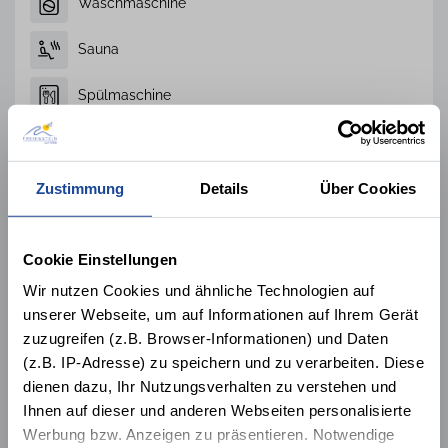
Waschmaschine
Sauna
Spülmaschine
1 Hund willkommen
Nichtraucher
Zustimmung
Details
Über Cookies
E-Ladesäule am Haus
Cookie Einstellungen
Wir nutzen Cookies und ähnliche Technologien auf
Alle 47 Ausstattungsmerkmale
unserer Webseite, um auf Informationen auf Ihrem Gerät
zuzugreifen (z.B. Browser-Informationen) und Daten
(z.B. IP-Adresse) zu speichern und zu verarbeiten. Diese
Lage der Unterkunft
dienen dazu, Ihr Nutzungsverhalten zu verstehen und
Ihnen auf dieser und anderen Webseiten personalisierte
Werbung bzw. Anzeigen zu präsentieren. Notwendige