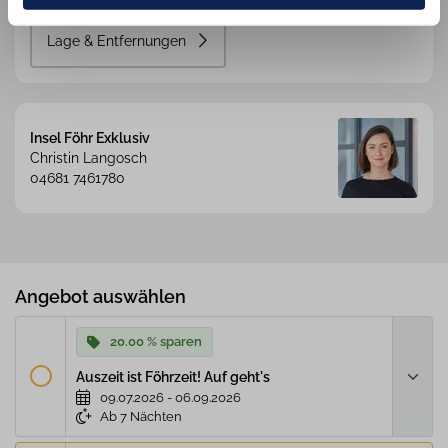
finden Sie in unsereren
Datenschutzinformation
und
dem
Impressum
.
Lage & Entfernungen
Insel Föhr Exklusiv
Christin Langosch
04681 7461780
Angebot auswählen
20.00 % sparen
Auszeit ist Föhrzeit! Auf geht's
09.07.2026 - 06.09.2026
Ab 7 Nächten
Eine tolle Gelegenheit - spontan einen Urlaub auf Föhr buchen