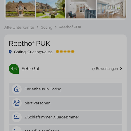
Reethof PUK
Alle Unterkünfte
Goting
Reethof PUK
Goting, Guatingwai 20
4,6
Sehr Gut
17 Bewertungen
Ferienhaus in Goting
bis 7 Personen
4 Schlafzimmer, 3 Badezimmer