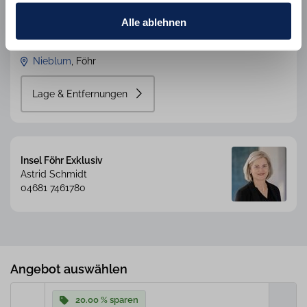
34/37
34/37
beschränken auf notwendige Cookies mit "Alle ablehnen".
35/37
35/37
36/37
36/37
37/37
37/37
Weitere Informationen und Details zu unseren Partnern
Alle ablehnen
finden Sie in unsereren
Datenschutzinformation
und
dem
Impressum
.
Nieblum
Föhr
Lage & Entfernungen
Insel Föhr Exklusiv
Astrid Schmidt
04681 7461780
Angebot auswählen
20.00 % sparen