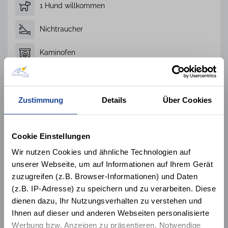
1 Hund willkommen
Nichtraucher
Kaminofen
Alle 55 Ausstattungsmerkmale
Zustimmung
Details
Über Cookies
Lage der Unterkunft
Cookie Einstellungen
Wir nutzen Cookies und ähnliche Technologien auf
unserer Webseite, um auf Informationen auf Ihrem Gerät
zuzugreifen (z.B. Browser-Informationen) und Daten
(z.B. IP-Adresse) zu speichern und zu verarbeiten. Diese
dienen dazu, Ihr Nutzungsverhalten zu verstehen und
Küche
Küche
Ihnen auf dieser und anderen Webseiten personalisierte
mit
mit
Treppe
Treppe
Werbung bzw. Anzeigen zu präsentieren. Notwendige