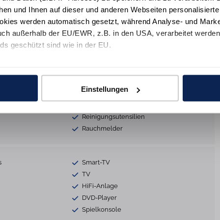
hen und Ihnen auf dieser und anderen Webseiten personalisiert
men
Nichtraucher
okies werden automatisch gesetzt, während Analyse- und Marke
Kaminofen
ch außerhalb der EU/EWR, z.B. in den USA, verarbeitet werden,
Terrassenmöbel
ds geschützt sind wie in der EU.
Gartenhaus zur Nutzung
Fahrradabstellplatz
e mit "Alle zulassen" oder beschränken auf notwendige Cookies mi
schließbar)
Waschmaschine
 unseren Partnern finden Sie in unsereren
Datenschutzinformat
Heizung
Einstellungen
Bügelbrett
Abstellraum
Reinigungsutensilien
Rauchmelder
s
Smart-TV
TV
HiFi-Anlage
DVD-Player
Spielkonsole