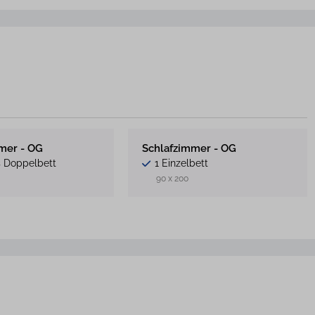
mer - OG
Schlafzimmer - OG
s Doppelbett
1 Einzelbett
90 x 200