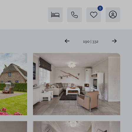
0
Freienstein auf Föhr
190 | 332
04681 746400
Insel Föhr Exklusiv
04681 7461780
Persönliche Beratung