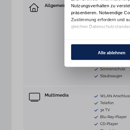
Allgemein
Nutzungsverhalten zu verste
1 Hund willkom
präsentieren. Notwendige Co
Sofa
Zustimmung erfordern und au
Terrasse
gleichen Datenschutzstandar
Garten
Parkplatz
Ihre Einwilligung erteilen Si
Fahrradraum (ab
Informationen und Details zu
Trockner
Alle ablehnen
Safe
Bügeleisen
Sonnenschutz
Staubsauger
Multimedia
WLAN Anschlus
Telefon
3x TV
Blu-Ray-Player
CD-Player