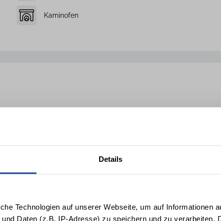
Kaminofen
Details
Strandkorb am Haus
Bettwäsche
it Geschirrspültabs,
sw.
iche Technologien auf unserer Webseite, um auf Informationen a
 und Daten (z.B. IP-Adresse) zu speichern und zu verarbeiten. D