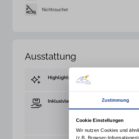
Nichtraucher
Ausstattung
Highlights
Reetdach
Zustimmung
Inklusivleistung
Geschirrtücher
Handtücher
Erstausstattung m
Cookie Einstellungen
Spülschwamm u
Wir nutzen Cookies und ähnl
(z.B. Browser-Informationen)