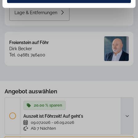
finden Sie in unsereren
Datenschutzinformation
und
dem
Impressum
.
Lage & Entfernungen
Freienstein auf Föhr
Dirk Becker
Tel. 04681 746400
Angebot auswählen
20.00 % sparen
Auszeit ist Föhrzeit! Auf geht's
09.07.2026 - 06.09.2026
Ab 7 Nächten
Eine tolle Gelegenheit - spontan einen Urlaub auf Föhr buchen