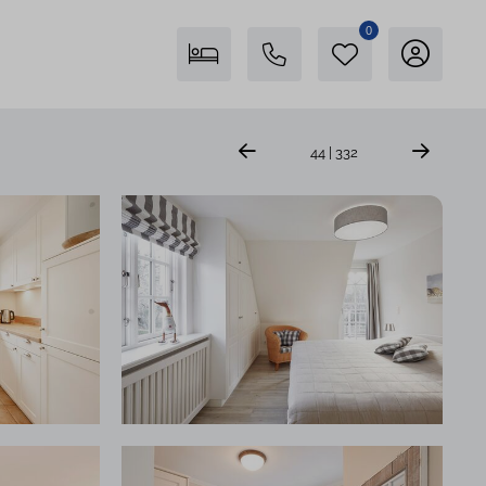
0
Freienstein auf Föhr
44 | 332
04681 746400
Insel Föhr Exklusiv
04681 7461780
Persönliche Beratung