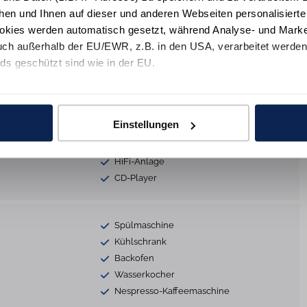
hen und Ihnen auf dieser und anderen Webseiten personalisiert
Trockner
okies werden automatisch gesetzt, während Analyse- und Marke
Bügelbrett
ch außerhalb der EU/EWR, z.B. in den USA, verarbeitet werden,
Sonnenschutz
ds geschützt sind wie in der EU.
lien
Staubsauger
e mit "Alle zulassen" oder beschränken auf notwendige Cookies mi
 unseren Partnern finden Sie in unsereren
Datenschutzinformat
Einstellungen
s
Smart-TV
2x TV
HiFi-Anlage
CD-Player
Spülmaschine
Kühlschrank
Backofen
Wasserkocher
Nespresso-Kaffeemaschine