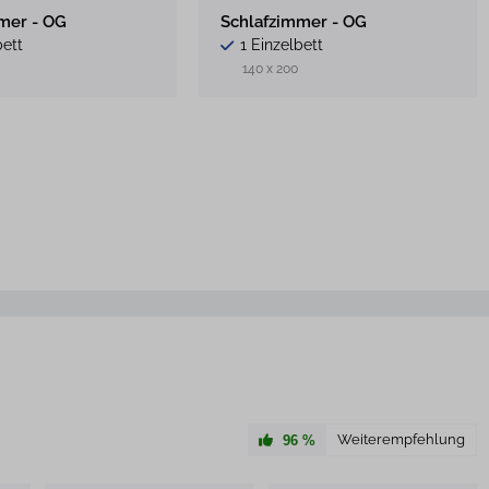
mer - OG
Schlafzimmer - OG
bett
1 Einzelbett
140 x 200
Weiterempfehlung
96
%