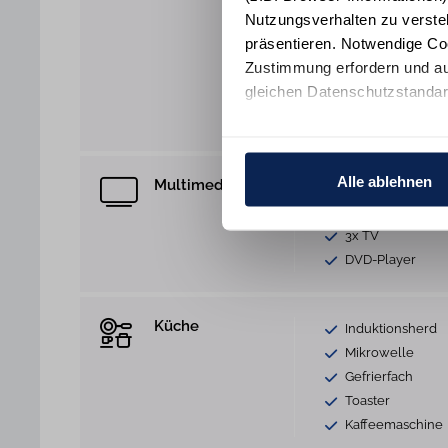
Nutzungsverhalten zu verste
Waschmaschine
präsentieren. Notwendige Co
Heizung
Zustimmung erfordern und au
Bügeleisen
gleichen Datenschutzstandar
Reinigungsutensi
Rauchmelder
Ihre Einwilligung erteilen Si
Informationen und Details zu
Alle ablehnen
Multimedia
WLAN Anschlus
TV
3x TV
DVD-Player
Küche
Induktionsherd
Mikrowelle
Gefrierfach
Toaster
Kaffeemaschine