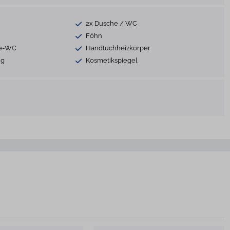
2x Dusche / WC
Föhn
te-WC
Handtuchheizkörper
ng
Kosmetikspiegel