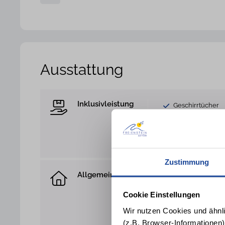
Ausstattung
Inklusivleistung
Geschirrtücher
Handtücher
Erstausstattung m
Spülschwamm u
Zustimmung
Allgemein
Hund nicht gesta
Sofa
Cookie Einstellungen
Balkon
Wir nutzen Cookies und ähnl
Terrassenmöbel
(z.B. Browser-Informationen)
Parkplatz