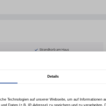
Strandkorb am Haus
Bettwäsche
it Geschirrspültabs,
sw.
Details
ttet
Nichtraucher
Kaminofen
Terrasse
iche Technologien auf unserer Webseite, um auf Informationen a
Garten
 und Daten (z.B. IP-Adresse) zu speichern und zu verarbeiten. D
Fahrradabstellplatz