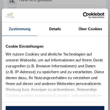
Hund nicht gestattet
Nichtraucher
Kaminofen
Zustimmung
Details
Über Cookies
Alle 45 Ausstattungsmerkmale
Cookie Einstellungen
Wir nutzen Cookies und ähnliche Technologien auf
Lage der Unterkunft
unserer Webseite, um auf Informationen auf Ihrem Gerät
zuzugreifen (z.B. Browser-Informationen) und Daten
(z.B. IP-Adresse) zu speichern und zu verarbeiten. Diese
dienen dazu, Ihr Nutzungsverhalten zu verstehen und
Ihnen auf dieser und anderen Webseiten personalisierte
Werbung bzw. Anzeigen zu präsentieren. Notwendige
Cookies werden automatisch gesetzt, während Analyse-
1/22
1/22
2/22
2/22
3/22
3/22
4/22
4/22
5/22
5/22
und Marketing-Cookies Ihre Zustimmung erfordern und
6/22
6/22
7/22
7/22
8/22
8/22
9/22
9/22
10/22
10/22
auch außerhalb der EU/EWR, z.B. in den USA,
11/22
11/22
12/22
12/22