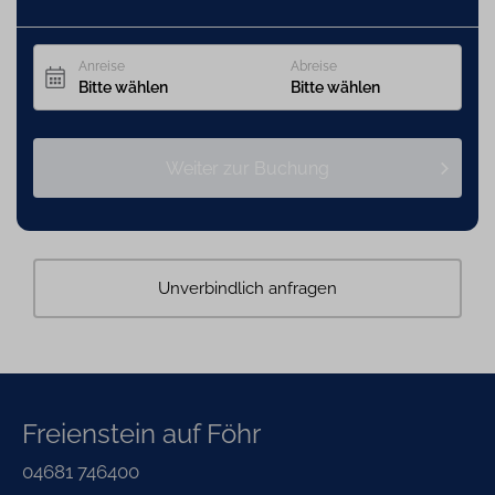
passende Objekt für jeden Gast.
Schauen Sir doch mal rein.
Angebot gilt für neue Buchungen ab dem 19.03.2026 und für
ausgewählte Objekte.
Unverbindlich anfragen
Freienstein auf Föhr
04681 746400