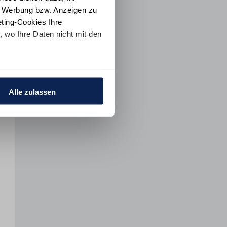
e Werbung bzw. Anzeigen zu
ting-Cookies Ihre
 wo Ihre Daten nicht mit den
t "Alle ablehnen". Weitere
ion
und dem
Impressum
.
Alle zulassen