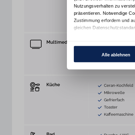
Heizung
Nutzungsverhalten zu verste
Bügeleisen
präsentieren. Notwendige Co
Reinigungsutensi
Zustimmung erfordern und au
Rauchmelder
gleichen Datenschutzstandar
Ihre Einwilligung erteilen Si
Multimedia
WLAN Anschlus
Informationen und Details zu
Telefon
Alle ablehnen
HiFi-Anlage
CD-Player
Küche
Ceran-Kochfeld
Mikrowelle
Gefrierfach
Toaster
Kaffeemaschine
Bad