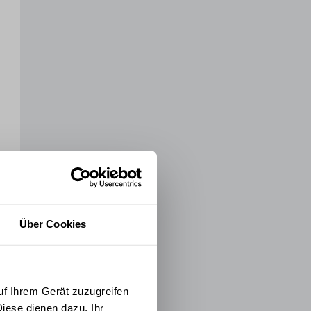
Über Cookies
uf Ihrem Gerät zuzugreifen
iese dienen dazu, Ihr