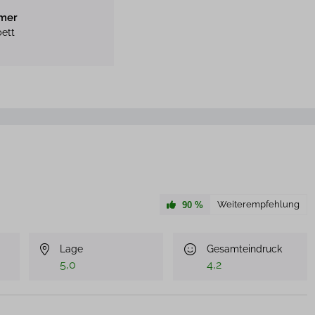
mmer
bett
Weiterempfehlung
90
%
Lage
Gesamteindruck
5,0
4,2