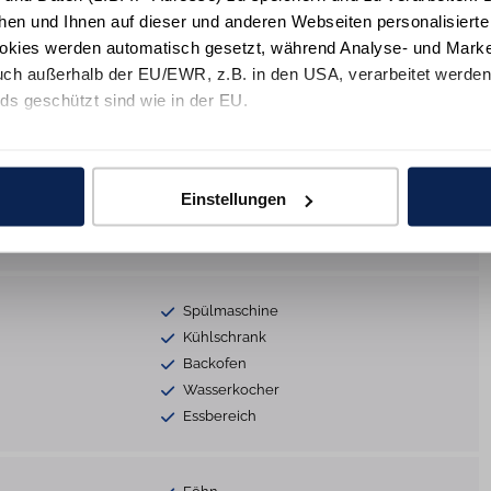
Bügelbrett
hen und Ihnen auf dieser und anderen Webseiten personalisiert
Sonnenschutz
okies werden automatisch gesetzt, während Analyse- und Marke
lien
Staubsauger
ch außerhalb der EU/EWR, z.B. in den USA, verarbeitet werden,
ds geschützt sind wie in der EU.
e mit "Alle zulassen" oder beschränken auf notwendige Cookies mi
s
Smart-TV
 unseren Partnern finden Sie in unsereren
Datenschutzinformat
TV
Einstellungen
DVD-Player
Spülmaschine
Kühlschrank
Backofen
Wasserkocher
Essbereich