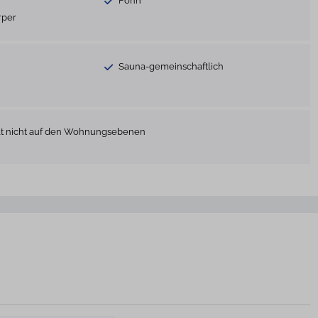
Föhn
rper
Sauna-gemeinschaftlich
ält nicht auf den Wohnungsebenen