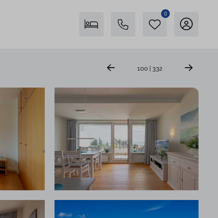
0
Freienstein auf Föhr
100 | 332
04681 746400
Insel Föhr Exklusiv
04681 7461780
Persönliche Beratung