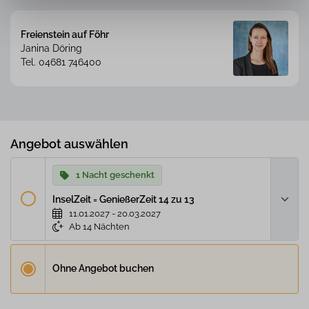
Freienstein auf Föhr
Janina Döring
Tel. 04681 746400
Angebot auswählen
1 Nacht geschenkt
InselZeit = GenießerZeit 14 zu 13
11.01.2027 - 20.03.2027
Ab 14 Nächten
14 Übernachtungen buchen = 13 Nächte
bezahlen
Ohne Angebot buchen
Sie suchen Ruhe und Erholung und wollen die Ruhe auf Föhr
genießen.