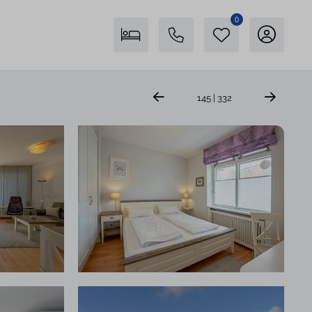
0
Freienstein auf Föhr
145 | 332
04681 746400
Insel Föhr Exklusiv
04681 7461780
Persönliche Beratung