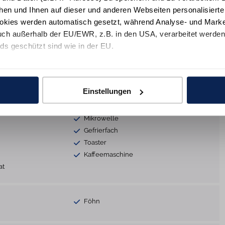
Safe
hen und Ihnen auf dieser und anderen Webseiten personalisiert
Reinigungsutensilien
okies werden automatisch gesetzt, während Analyse- und Marke
Rauchmelder
ch außerhalb der EU/EWR, z.B. in den USA, verarbeitet werden,
ds geschützt sind wie in der EU.
s
Telefon
e mit "Alle zulassen" oder beschränken auf notwendige Cookies mi
DVD-Player
 unseren Partnern finden Sie in unsereren
Datenschutzinformat
Einstellungen
Mikrowelle
Gefrierfach
Toaster
Kaffeemaschine
at
Föhn