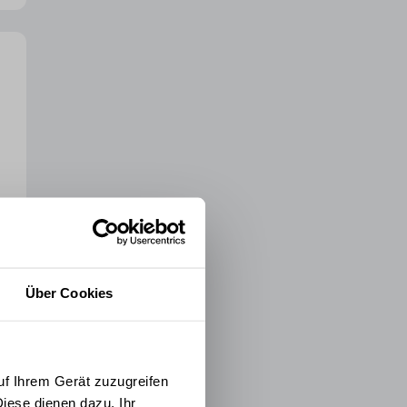
Über Cookies
uf Ihrem Gerät zuzugreifen
iese dienen dazu, Ihr