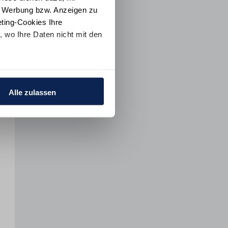
e Werbung bzw. Anzeigen zu
ting-Cookies Ihre
 wo Ihre Daten nicht mit den
t "Alle ablehnen". Weitere
ion
und dem
Impressum
.
Alle zulassen