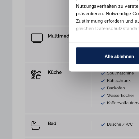
Heizung
Nutzungsverhalten zu verste
Bügeleisen
präsentieren. Notwendige Co
Staubsauger
Zustimmung erfordern und au
gleichen Datenschutzstandar
Multimedia
WLAN Anschlus
Ihre Einwilligung erteilen Si
TV
Informationen und Details zu
CD-Player
Alle ablehnen
Küche
Spülmaschine
Kühlschrank
Backofen
Wasserkocher
Kaffeevollautom
Bad
Dusche / WC