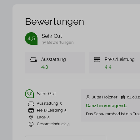
Bewertungen
Sehr Gut
4,5
35 Bewertungen
Ausstattung
Preis/Leistung
4,3
4,4
Sehr Gut
5,0
Jutta Holzner
04.08.
Ausstattung
5
Ganz hervorragend..
Preis/Leistung
5
Das Schwimmbad ist ein Tra
Lage
5
Gesamteindruck
5