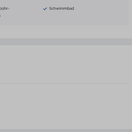
bühr-
Schwimmbad
h