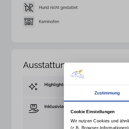
Hund nicht gestattet
Kaminofen
Ausstattung
Highlights
Reetdach
Zustimmung
Inklusivleistung
Geschirrtücher
Cookie Einstellungen
Bettwäsche
Wir nutzen Cookies und ähnl
Luxus Kosmetik 
(z.B. Browser-Informationen)