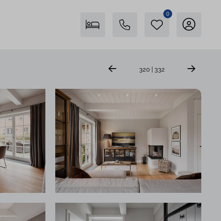
0
Freienstein auf Föhr
320 | 332
04681 746400
Insel Föhr Exklusiv
04681 7461780
Persönliche Beratung