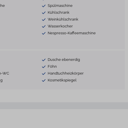
che
Spülmaschine
Kühlschrank
Weinkühlschrank
Wasserkocher
Nespresso-Kaffeemaschine
Dusche ebenerdig
Föhn
te-WC
Handtuchheizkörper
ng
Kosmetikspiegel