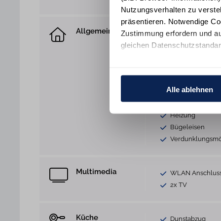
Nutzungsverhalten zu verste
präsentieren. Notwendige Co
Allgemein
Hund nicht gesta
Zustimmung erfordern und au
Fliegenschutzgitt
gleichen Datenschutzstandar
Kaminofen
Terrassenmöbel
Ihre Einwilligung erteilen Si
Gartenhaus zur 
Informationen und Details zu
Alle ablehnen
Fahrradabstellpl
Waschmaschine
Heizung
Bügeleisen
Verdunklungsmö
Multimedia
WLAN Anschlus
2x TV
Küche
Dunstabzug