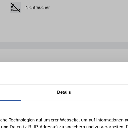
Nichtraucher
Details
Handtücher
1 Flasche Wein zur Anreise
iche Technologien auf unserer Webseite, um auf Informationen a
von ADA Cosmetics
Erstausstattung mit Geschirrspültabs,
 und Daten (z.B. IP-Adresse) zu speichern und zu verarbeiten. D
Spülschwamm usw.