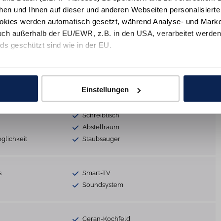
hen und Ihnen auf dieser und anderen Webseiten personalisiert
okies werden automatisch gesetzt, während Analyse- und Marke
ttet
Nichtraucher
ch außerhalb der EU/EWR, z.B. in den USA, verarbeitet werden,
er teilw.
Sofa
ds geschützt sind wie in der EU.
Terrasse
Garten
e mit "Alle zulassen" oder beschränken auf notwendige Cookies mi
Nutzung
Parkplatz
 unseren Partnern finden Sie in unsereren
Datenschutzinformat
Einstellungen
atz
Fahrradraum (abschließbar)
Trockner
Schreibtisch
Abstellraum
glichkeit
Staubsauger
s
Smart-TV
Soundsystem
Ceran-Kochfeld