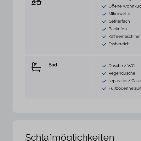
Offene Wohnkü
Mikrowelle
Gefrierfach
Backofen
Kaffeemaschine
Essbereich
Bad
Dusche / WC
Regendusche
separates / Gäs
Fußbodenheizu
Schlafmöglichkeiten