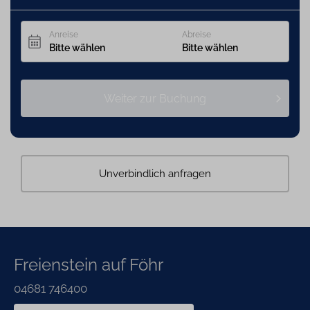
passende Objekt für jeden Gast.
Schauen Sir doch mal rein.
Angebot gilt für neue Buchungen ab dem 19.03.2026 und für
ausgewählte Objekte.
Unverbindlich anfragen
Freienstein auf Föhr
04681 746400