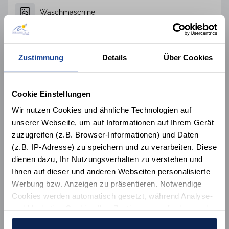
Waschmaschine
Spülmaschine
Zustimmung
Details
Über Cookies
1 Hund willkommen
Nichtraucher
Cookie Einstellungen
Kaminofen
Wir nutzen Cookies und ähnliche Technologien auf
unserer Webseite, um auf Informationen auf Ihrem Gerät
zuzugreifen (z.B. Browser-Informationen) und Daten
Alle 50 Ausstattungsmerkmale
(z.B. IP-Adresse) zu speichern und zu verarbeiten. Diese
dienen dazu, Ihr Nutzungsverhalten zu verstehen und
Ihnen auf dieser und anderen Webseiten personalisierte
Lage der Unterkunft
Werbung bzw. Anzeigen zu präsentieren. Notwendige
Cookies werden automatisch gesetzt, während Analyse-
1/28
1/28
2/28
2/28
3/28
3/28
4/28
4/28
5/28
5/28
und Marketing-Cookies Ihre Zustimmung erfordern und
6/28
6/28
7/28
7/28
8/28
8/28
9/28
9/28
10/28
10/28
auch außerhalb der EU/EWR, z.B. in den USA,
11/28
11/28
12/28
12/28
13/28
13/28