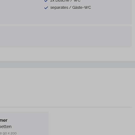
2x Dusche / WC
separates / Gäste-WC
mmer
betten
je 90 x 200