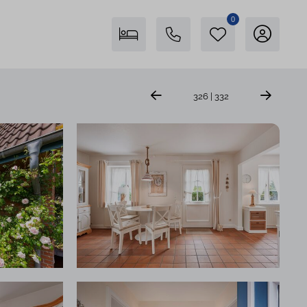
0
Freienstein auf Föhr
326 | 332
04681 746400
Insel Föhr Exklusiv
04681 7461780
Persönliche Beratung