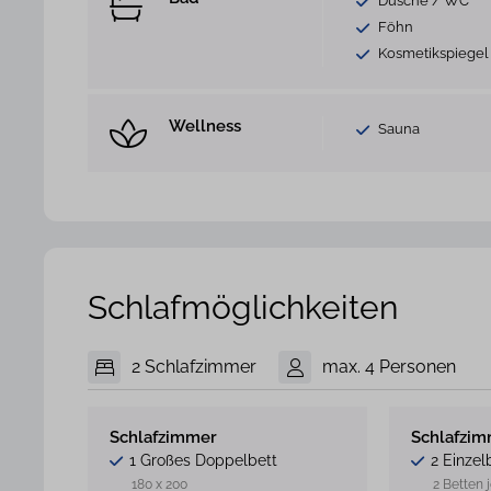
Dusche / WC
Föhn
Kosmetikspiegel
Wellness
Sauna
Schlafmöglichkeiten
2 Schlafzimmer
max. 4 Personen
Schlafzimmer
Schlafzi
1 Großes Doppelbett
2 Einzel
180 x 200
2 Betten 