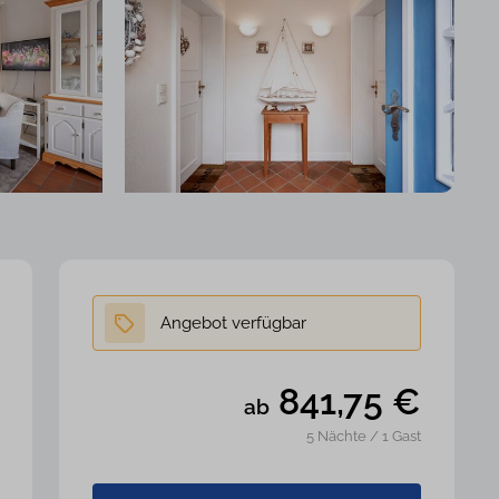
841,75
€
ab
5 Nächte / 1 Gast