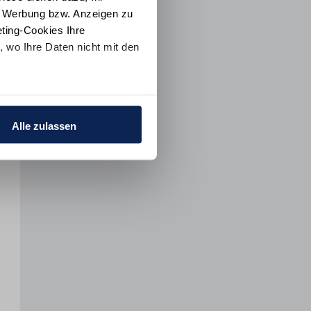
e Werbung bzw. Anzeigen zu
ting-Cookies Ihre
 wo Ihre Daten nicht mit den
t "Alle ablehnen". Weitere
ion
und dem
Impressum
.
Alle zulassen