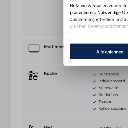
Trockner
Nutzungsverhalten zu verste
Schreibtisch
präsentieren. Notwendige Co
Bügelbrett
Zustimmung erfordern und au
Sonnenschutz
gleichen Datenschutzstandar
Staubsauger
Ihre Einwilligung erteilen Si
Informationen und Details zu
Multimedia
WLAN Anschlus
Alle ablehnen
Radio Bluetooth
Küche
Dunstabzug
Induktionsherd
Mikrowelle
Gefrierfach
Toaster
Kaffeemaschine
Bad