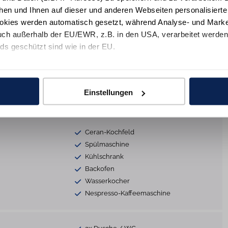
Heizung
hen und Ihnen auf dieser und anderen Webseiten personalisiert
Safe
okies werden automatisch gesetzt, während Analyse- und Marke
Bügeleisen
ch außerhalb der EU/EWR, z.B. in den USA, verarbeitet werden,
Reinigungsutensilien
ds geschützt sind wie in der EU.
Rauchmelder
e mit "Alle zulassen" oder beschränken auf notwendige Cookies mi
 unseren Partnern finden Sie in unsereren
Datenschutzinformat
s
TV
Einstellungen
Ceran-Kochfeld
Spülmaschine
Kühlschrank
Backofen
Wasserkocher
Nespresso-Kaffeemaschine