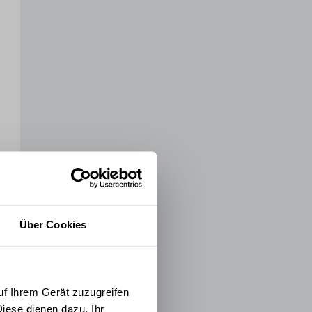
Über Cookies
uf Ihrem Gerät zuzugreifen
iese dienen dazu, Ihr