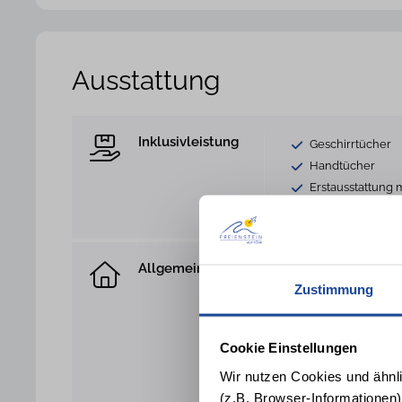
Ausstattung
Inklusivleistung
Geschirrtücher
Handtücher
Erstausstattung m
Spülschwamm u
Allgemein
Hund nicht gesta
Zustimmung
Sofa
Terrasse
Parkplatz
Cookie Einstellungen
Trockner gegen
Wir nutzen Cookies und ähnl
Heizung
(z.B. Browser-Informationen)
Bügeleisen