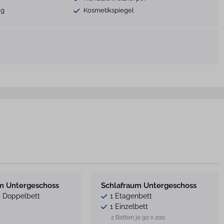
ng
Kosmetikspiegel
m Untergeschoss
Schlafraum Untergeschoss
s Doppelbett
1 Etagenbett
1 Einzelbett
2 Betten je 90 x 200