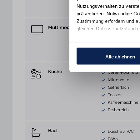
Nutzungsverhalten zu verste
Staubsauger
präsentieren. Notwendige Co
Zustimmung erfordern und au
Multimedia
gleichen Datenschutzstandar
WLAN Anschlus
TV
Ihre Einwilligung erteilen Si
Blu-Ray-Player
Informationen und Details zu
CD-Player
Alle ablehnen
Küche
Ceran-Kochfeld
Mikrowelle
Gefrierfach
Toaster
Kaffeemaschine
Essbereich
Bad
Dusche / WC
Föhn