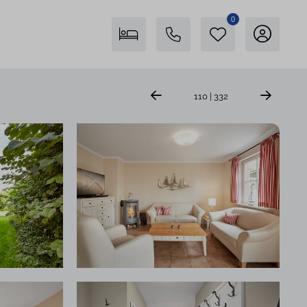
0
Freienstein auf Föhr
110 | 332
04681 746400
Insel Föhr Exklusiv
04681 7461780
Persönliche Beratung