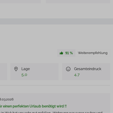
Weiterempfehlung
91
%
Lage
Gesamteindruck
5,0
4,7
8.03.2026
ür einen perfekten Urlaub benötigt wird !!
 in Wyk hat uns sehr gut gefallen . Wohnung war super sauber und