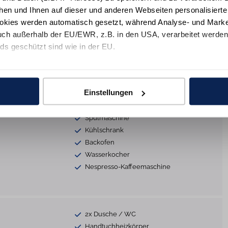
hen und Ihnen auf dieser und anderen Webseiten personalisiert
Rauchmelder
okies werden automatisch gesetzt, während Analyse- und Marke
ch außerhalb der EU/EWR, z.B. in den USA, verarbeitet werden,
ds geschützt sind wie in der EU.
s
Smart-TV
HiFi-Anlage
e mit "Alle zulassen" oder beschränken auf notwendige Cookies mi
DVD-Player
 unseren Partnern finden Sie in unsereren
Datenschutzinformat
Einstellungen
Spülmaschine
Kühlschrank
Backofen
Wasserkocher
Nespresso-Kaffeemaschine
2x Dusche / WC
Handtuchheizkörper