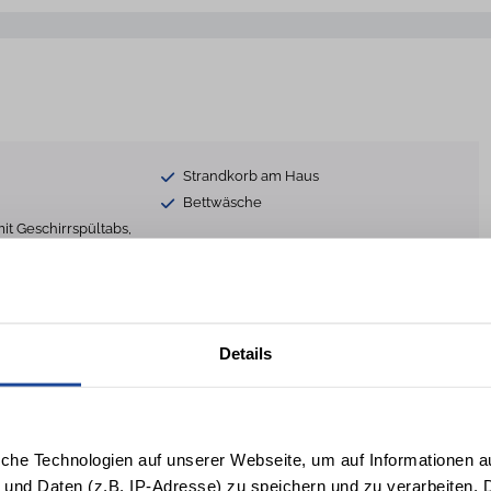
Strandkorb am Haus
Bettwäsche
it Geschirrspültabs,
sw.
ttet
Nichtraucher
Details
Kaminofen
Terrassenmöbel
Waschmaschine gegen Gebühr
 Gebühr
Fahrradabstellplatz
iche Technologien auf unserer Webseite, um auf Informationen a
Bügelbrett
 und Daten (z.B. IP-Adresse) zu speichern und zu verarbeiten. D
Reinigungsutensilien