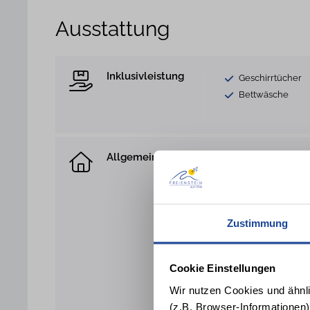
Ausstattung
Inklusivleistung
Geschirrtücher
Bettwäsche
Allgemein
1 Hund willkom
Sofa
Terrasse
Parkplatz
Zustimmung
Trockner gegen
Fahrradabstellpl
Abstellraum
Cookie Einstellungen
Reinigungsutensi
Wir nutzen Cookies und ähnl
Rauchmelder
(z.B. Browser-Informationen)