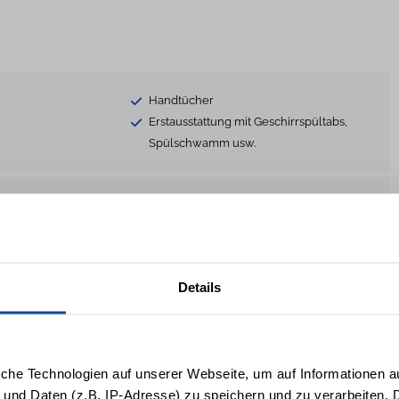
Handtücher
Erstausstattung mit Geschirrspültabs,
Spülschwamm usw.
men
Nichtraucher
Kamin Ethanol/Gas
Terrassenmöbel
Waschmaschine gegen Gebühr
Details
 Gebühr
Gem. Waschmaschine / Trockner
atz
Heizung
Sonnenschutz
lien
Staubsauger
iche Technologien auf unserer Webseite, um auf Informationen a
ebenerdig
 und Daten (z.B. IP-Adresse) zu speichern und zu verarbeiten. D