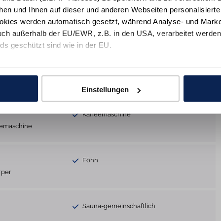
hen und Ihnen auf dieser und anderen Webseiten personalisiert
okies werden automatisch gesetzt, während Analyse- und Marke
s
Smart-TV
ch außerhalb der EU/EWR, z.B. in den USA, verarbeitet werden,
HiFi-Anlage
ds geschützt sind wie in der EU.
e mit "Alle zulassen" oder beschränken auf notwendige Cookies mi
Spülmaschine
 unseren Partnern finden Sie in unsereren
Datenschutzinformat
Einstellungen
Gefrierfach
Toaster
Kaffeemaschine
eemaschine
Föhn
rper
Sauna-gemeinschaftlich