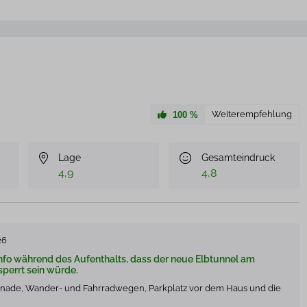
Weiterempfehlung
100
%
Lage
Gesamteindruck
4,9
4,8
26
 Info während des Aufenthalts, dass der neue Elbtunnel am
errt sein würde.
nade, Wander- und Fahrradwegen, Parkplatz vor dem Haus und die