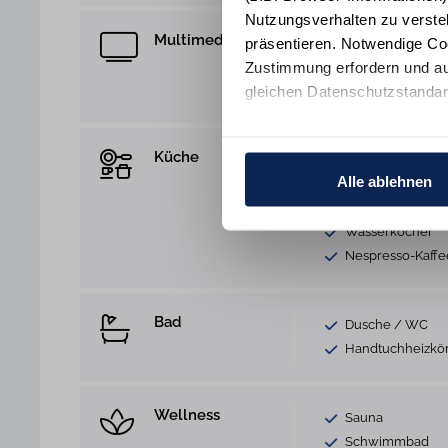
Nutzungsverhalten zu verste
Multimedia
präsentieren. Notwendige Co
WLAN Anschlus
Zustimmung erfordern und au
TV
gleichen Datenschutzstandar
DVD-Player
Ihre Einwilligung erteilen Si
Küche
Ceran-Kochfeld
Informationen und Details zu
Alle ablehnen
Kühlschrank
Backofen
Wasserkocher
Nespresso-Kaff
Bad
Dusche / WC
Handtuchheizkö
Wellness
Sauna
Schwimmbad