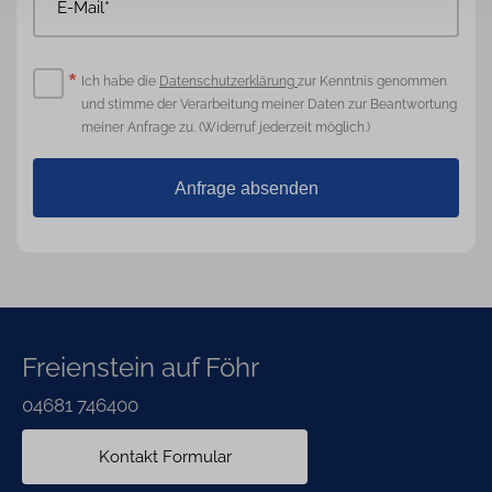
*
Pflichtfeld
Ich habe die
Datenschutzerklärung
zur Kenntnis genommen
und stimme der Verarbeitung meiner Daten zur Beantwortung
meiner Anfrage zu. (Widerruf jederzeit möglich.)
Anfrage absenden
Freienstein auf Föhr
04681 746400
Kontakt Formular