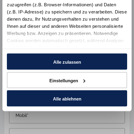
zuzugreifen (z.B. Browser-Informationen) und Daten
(z.B. IP-Adresse) zu speichern und zu verarbeiten. Diese
dienen dazu, Ihr Nutzungsverhalten zu verstehen und
Ihnen auf dieser und anderen Webseiten personalisierte
Werbung bzw. Anzeigen zu präsentieren. Notwendige
Cookies werden automatisch gesetzt, während Analyse-
und Marketing-Cookies Ihre Zustimmung erfordern und
auch außerhalb der EU/EWR, z.B. in den USA,
verarbeitet werden, wo Ihre Daten nicht mit den gleichen
Alle zulassen
Datenschutzstandards geschützt sind wie in der EU.
Einstellungen
Ihre Einwilligung erteilen Sie mit "Alle zulassen" oder
beschränken auf notwendige Cookies mit "Alle ablehnen".
Weitere Informationen und Details zu unseren Partnern
Alle ablehnen
finden Sie in unsereren
Datenschutzinformation
und
dem
Impressum
.