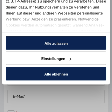
(z.B. IP-Adresse) zu speichern und zu verarbeiten. Diese
dienen dazu, Ihr Nutzungsverhalten zu verstehen und
Ihnen auf dieser und anderen Webseiten personalisierte
Werbung bzw. Anzeigen zu präsentieren. Notwendige
Cookies werden automatisch gesetzt, während Analyse-
und Marketing-Cookies Ihre Zustimmung erfordern und
auch außerhalb der EU/EWR, z.B. in den USA,
verarbeitet werden, wo Ihre Daten nicht mit den gleichen
Alle zulassen
Datenschutzstandards geschützt sind wie in der EU.
Einstellungen
Ihre Einwilligung erteilen Sie mit "Alle zulassen" oder
beschränken auf notwendige Cookies mit "Alle ablehnen".
Weitere Informationen und Details zu unseren Partnern
Alle ablehnen
finden Sie in unsereren
Datenschutzinformation
und
dem
Impressum
.