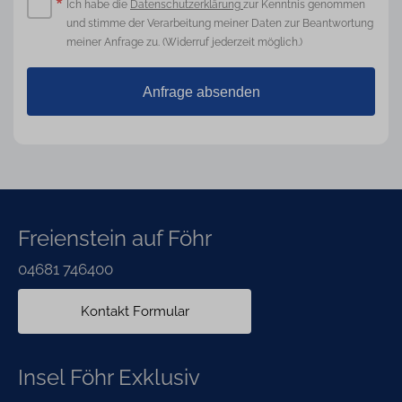
*
Pflichtfeld
Ich habe die
Datenschutzerklärung
zur Kenntnis genommen
und stimme der Verarbeitung meiner Daten zur Beantwortung
meiner Anfrage zu. (Widerruf jederzeit möglich.)
Anfrage absenden
Freienstein auf Föhr
04681 746400
Kontakt Formular
Insel Föhr Exklusiv