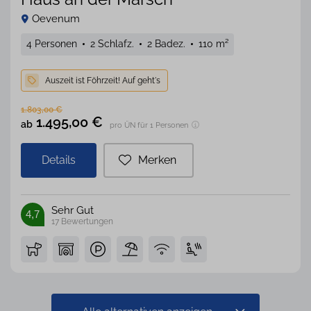
Oevenum
4 Personen
2 Schlafz.
2 Badez.
110 m²
1.803,00
€
1.495,00
€
ab
pro ÜN für 1 Personen
Details
Merken
Sehr Gut
4,7
17
Bewertungen