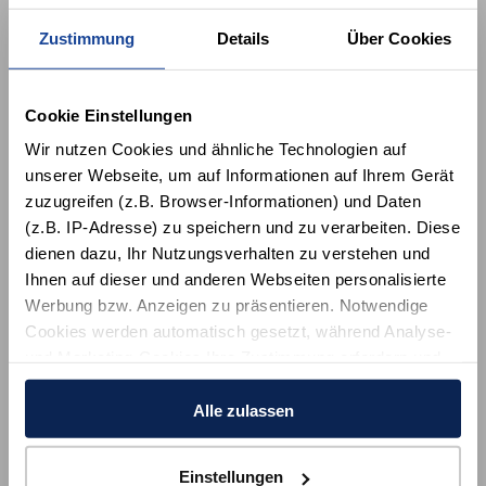
Zustimmung
Details
Über Cookies
ALKERSUM
BORGSUM
6 Unterkünfte
7 Unterkünfte
Cookie Einstellungen
Wir nutzen Cookies und ähnliche Technologien auf
unserer Webseite, um auf Informationen auf Ihrem Gerät
zuzugreifen (z.B. Browser-Informationen) und Daten
(z.B. IP-Adresse) zu speichern und zu verarbeiten. Diese
dienen dazu, Ihr Nutzungsverhalten zu verstehen und
Ihnen auf dieser und anderen Webseiten personalisierte
DUNSUM
GOTING
Werbung bzw. Anzeigen zu präsentieren. Notwendige
1 Unterkunft
7 Unterkünfte
Cookies werden automatisch gesetzt, während Analyse-
und Marketing-Cookies Ihre Zustimmung erfordern und
auch außerhalb der EU/EWR, z.B. in den USA,
Filtern
verarbeitet werden, wo Ihre Daten nicht mit den gleichen
Alle zulassen
nach
Datenschutzstandards geschützt sind wie in der EU.
Einstellungen