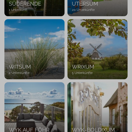
WLAN
417
SÜDERENDE
UTERSUM
Anschluss
1 Unterkunft
20 Unterkünfte
Meerblick
72
Terrasse
315
Garten
302
Balkon
98
Sauna
279
Kaminofen
250
WITSUM
WRIXUM
2 Unterkünfte
5 Unterkünfte
Spülmaschine
419
Waschmaschine
427
1 Hund
200
willkommen
Eingezäuntes
53
Grundstück
E-
47
Ladesäule
WYK AUF FÖHR
WYK-BOLDIXUM