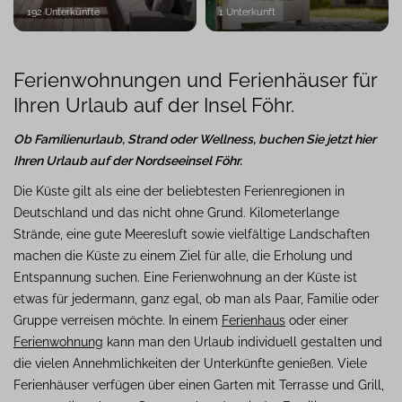
am Haus
192 Unterkünfte
1 Unterkunft
Parkplatz
400
Entfernung
Ferienwohnungen und Ferienhäuser für
zum
Ihren Urlaub auf der Insel Föhr.
Strand
Ob Familienurlaub, Strand oder Wellness, buchen Sie jetzt hier
Ihren Urlaub auf der Nordseeinsel Föhr.
Die Küste gilt als eine der beliebtesten Ferienregionen in
Deutschland und das nicht ohne Grund. Kilometerlange
Strände, eine gute Meeresluft sowie vielfältige Landschaften
Sie
machen die Küste zu einem Ziel für alle, die Erholung und
kennen
Entspannung suchen. Eine Ferienwohnung an der Küste ist
Ihre
etwas für jedermann, ganz egal, ob man als Paar, Familie oder
Unterkunft
bereits?
Gruppe verreisen möchte. In einem
Ferienhaus
oder einer
Ferienwohnung
kann man den Urlaub individuell gestalten und
die vielen Annehmlichkeiten der Unterkünfte genießen. Viele
Objektname
Ferienhäuser verfügen über einen Garten mit Terrasse und Grill,