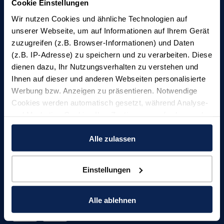
Cookie Einstellungen
Freienstein auf Föhr
Wir nutzen Cookies und ähnliche Technologien auf
04681 746400
unserer Webseite, um auf Informationen auf Ihrem Gerät
zuzugreifen (z.B. Browser-Informationen) und Daten
Kontakt Formular
(z.B. IP-Adresse) zu speichern und zu verarbeiten. Diese
dienen dazu, Ihr Nutzungsverhalten zu verstehen und
Ihnen auf dieser und anderen Webseiten personalisierte
Insel Föhr Exklusiv
Werbung bzw. Anzeigen zu präsentieren. Notwendige
Cookies werden automatisch gesetzt, während Analyse-
04681 7461780
und Marketing-Cookies Ihre Zustimmung erfordern und
auch außerhalb der EU/EWR, z.B. in den USA,
Kontakt Formular
verarbeitet werden, wo Ihre Daten nicht mit den gleichen
Alle zulassen
Datenschutzstandards geschützt sind wie in der EU.
Social Media
Einstellungen
Ihre Einwilligung erteilen Sie mit "Alle zulassen" oder
Bleiben Sie mit uns in Verbindung
beschränken auf notwendige Cookies mit "Alle ablehnen".
Weitere Informationen und Details zu unseren Partnern
Alle ablehnen
finden Sie in unsereren
Datenschutzinformation
und
dem
Impressum
.