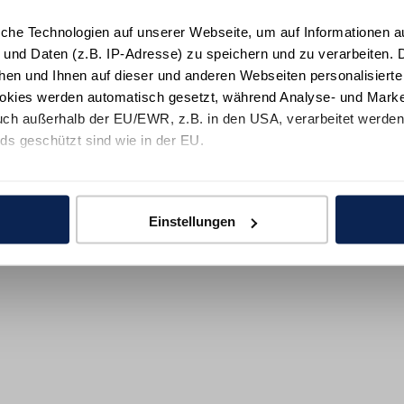
iche Technologien auf unserer Webseite, um auf Informationen a
 und Daten (z.B. IP-Adresse) zu speichern und zu verarbeiten. D
hen und Ihnen auf dieser und anderen Webseiten personalisiert
okies werden automatisch gesetzt, während Analyse- und Marke
ch außerhalb der EU/EWR, z.B. in den USA, verarbeitet werden,
ds geschützt sind wie in der EU.
e mit "Alle zulassen" oder beschränken auf notwendige Cookies mi
 unseren Partnern finden Sie in unsereren
Datenschutzinformat
Einstellungen